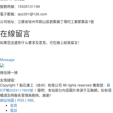
服務熱線：15335131199
電子郵箱：sjxz301@126.com
公司地址：江蘇省徐州市銅山區劉集鎮丁場村工業聚集區1號
在線留言
如果您這邊有什么要求及意見，可在線上給我留言！
Message
微信掃一掃
友情鏈接：
Copyright ? 點石重工（徐州）有限公司 All rights reserved 備案號：
蘇
ICP備2024117863號-1
聲明：本站部分內容圖片來源于互聯網，如有侵
權請及時聯系管理員刪除，謝謝！
網站地圖
|
RSS
|
XML
首頁
電話