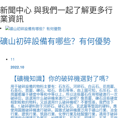
新聞中心
與我們一起了解更多行
業資訊
礦山初碎設備有哪些？有何優勢
11
2022.10
【礦機知識】你的破碎機選對了嗎？
用于破碎設備的物料主要有：石灰石、河卵石、白云石、花崗巖、
石英石、頁巖、礫石、硅石、青石等等，由上圖可知，石灰石、花
崗巖都屬于硬度中等和中等以上，所以這些巖石在用鄂破進行一次
破碎后，該選用什么破碎機來進行二破呢？像頁巖、礫石這些硬度
相對較軟的物料，又該選用什么破碎機呢？不要慌張，我們往下
看。1.破碎硬料對于河卵石、硬石灰石、玄武巖等堅固的硬料，應
使用圓錐破碎機進行破碎。圓錐式破碎機廣泛用于礦山行業、冶金
行業、建筑行業、筑路行業、化學行業及硅酸鹽行業，適用于破碎
堅硬與中硬礦石及巖石，如鐵礦石、石灰石、銅礦石、石英、花崗