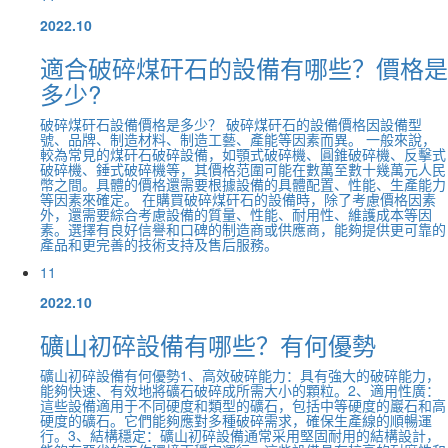
2022.10
適合破碎煤矸石的設備有哪些？價格是
多少?
破碎煤矸石設備價格是多少？ 破碎煤矸石的設備價格因設備型
號、品牌、制造材料、制造工藝、產能等因素而異。 一般來說，
較為常見的煤矸石破碎設備，如顎式破碎機、圓錐破碎機、反擊式
破碎機、錘式破碎機等，其價格范圍可能在數萬至數十幾萬元人民
幣之間。具體的價格還需要根據設備的具體配置、性能、生產能力
等因素來確定。 在購買破碎煤矸石的設備時，除了考慮價格因素
外，還需要綜合考慮設備的質量、性能、耐用性、維護成本等因
素。選擇有良好信譽和口碑的制造商或供應商，能夠提供更可靠的
產品和更完善的技術支持及售后服務。
11
2022.10
礦山初碎設備有哪些？有何優勢
礦山初碎設備有何優勢1、高效破碎能力：具有強大的破碎能力，
能夠快速、有效地將礦石破碎成所需大小的顆粒。2、適用性廣：
這些設備適用于不同硬度和類型的礦石，包括中等硬度的巖石和高
硬度的礦石。它們能夠應對多種破碎需求，確保生產線的順暢運
行。3、結構穩定：礦山初碎設備通常采用堅固耐用的結構設計，