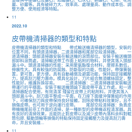
巖、砂巖等。具有破碎力大、效率高、處理量高、動作成本低、調
整方便、使用經濟等特點。
11
2022.10
皮帶機清掃器的類型和特點
皮帶機清掃器的類型和特點 帶式輸送機清掃器的類型，安裝的
位置不同，有頭道清掃器，二道清掃器和尾部空段清掃器。 一
道清掃器：頭部清掃器安裝在輸送機的滾筒部位。安裝于輸送機頭
部卸料滾筒處，清掃輸送帶工作面上粘附的物料，并使其落入頭部
漏斗中。頭道清掃器的性能：采用聚氨酯復合材料，摩擦系數低，
伸展性大。具有較強的防腐蝕、防斷裂的功能，性能好。帶彈簧裝
置，更可靠，更方便。具有自動補償及避震功能，保持固定接觸壓
力，提高刮刀壓力壽命。模具化設計，刀片組合無須螺絲固定，整
性能好，維護拆換容易。 二道清掃器：二道清掃器是安裝輸送
帶運行的平穩面。安裝于輸送機頭論下面皮帶平直工作處，和一道
清掃器配合使用，有效清潔 殘留在皮帶上的粘附料，并使其落入
頭部漏斗中。刮刀面平整成一平面，在刀座下面緩沖彈簧組的作用
下，可確保刮刀與皮帶保持良好接觸，刮除皮帶粘料效果好，且不
損傷皮帶。也可用于逆向運行皮帶。 尾部空段清掃器：負責皮
帶機機尾前非工作面的清掃，是一種新型的皮帶機返程清潔器。具
有良好的清掃效果，且能防止對皮帶以及減少皮帶內落料余料對輥
筒包膠, 驅動頭輪等損傷的特點保持固定接觸壓力及提高刮刀壽
命，并且安裝維...
11