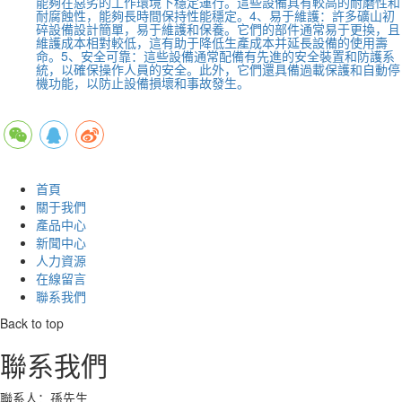
能夠在惡劣的工作環境下穩定運行。這些設備具有較高的耐磨性和
耐腐蝕性，能夠長時間保持性能穩定。4、易于維護：許多礦山初
碎設備設計簡單，易于維護和保養。它們的部件通常易于更換，且
維護成本相對較低，這有助于降低生產成本并延長設備的使用壽
命。5、安全可靠：這些設備通常配備有先進的安全裝置和防護系
統，以確保操作人員的安全。此外，它們還具備過載保護和自動停
機功能，以防止設備損壞和事故發生。
首頁
關于我們
產品中心
新聞中心
人力資源
在線留言
聯系我們
Back to top
聯系我們
聯系人：孫先生