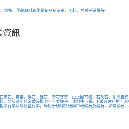
、煉焦、化學原料和化學制品制造業、肥料、農藥制造業等。
業資訊
石英石、頁巖、礫石、硅石、青石等等，由上圖可知，石灰石、花崗巖都
料，又該選用什么破碎機呢？不要慌張，我們往下看。1.破碎硬料對于
化學行業及硅酸鹽行業，適用于破碎堅硬與中硬礦石及巖石，如鐵礦石、