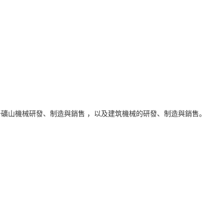
致力于礦山機械研發、制造與銷售 ，以及建筑機械的研發、制造與銷售。