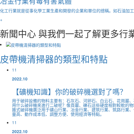
冶金行業有毒有害氣體
化工行業就是從事化學工業生產和開發的企業和單位的總稱。如石油加工
+
新聞中心
與我們一起了解更多行
皮帶機清掃器的類型和特點
11
2022.10
【礦機知識】你的破碎機選對了嗎？
用于破碎設備的物料主要有：石灰石、河卵石、白云石、花崗巖、
用什么破碎機來進行二破呢？像頁巖、礫石這些硬度相對較軟的物
錐式破碎機廣泛用于礦山行業、冶金行業、建筑行業、筑路行業、
量高、動作成本低、調整方便、使用經濟等特點。
11
2022.10