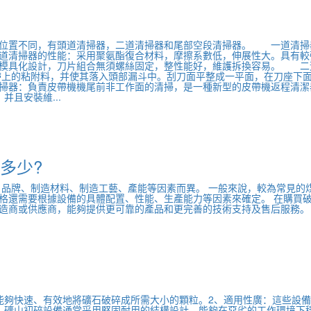
位置不同，有頭道清掃器，二道清掃器和尾部空段清掃器。 一道清掃
道清掃器的性能：采用聚氨酯復合材料，摩擦系數低，伸展性大。具有較
。模具化設計，刀片組合無須螺絲固定，整性能好，維護拆換容易。 二
帶上的粘附料，并使其落入頭部漏斗中。刮刀面平整成一平面，在刀座下
掃器：負責皮帶機機尾前非工作面的清掃，是一種新型的皮帶機返程清潔
且安裝維...
多少?
、品牌、制造材料、制造工藝、產能等因素而異。 一般來說，較為常見的
格還需要根據設備的具體配置、性能、生產能力等因素來確定。 在購買
造商或供應商，能夠提供更可靠的產品和更完善的技術支持及售后服務。
能夠快速、有效地將礦石破碎成所需大小的顆粒。2、適用性廣：這些設
：礦山初碎設備通常采用堅固耐用的結構設計，能夠在惡劣的工作環境下