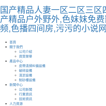
国产精品人妻一区二区三区四
产精品户外野外,色妺妺免费
频,色播四间房,污污的小说
首頁
關于我們
公司介紹
資質榮譽
產品中心
皮帶清掃糾偏設備
破碎設備
清淤設備
制砂樓設備
新聞中心
公司新聞
行業資訊
技術資訊
人力資源