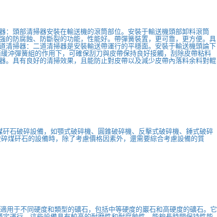
器：頭部清掃器安裝在輸送機的滾筒部位。安裝于輸送機頭部卸料滾筒
強的防腐蝕、防斷裂的功能，性能好。帶彈簧裝置，更可靠，更方便。具
道清掃器：二道清掃器是安裝輸送帶運行的平穩面。安裝于輸送機頭論下
面緩沖彈簧組的作用下，可確保刮刀與皮帶保持良好接觸，刮除皮帶粘料
器。具有良好的清掃效果，且能防止對皮帶以及減少皮帶內落料余料對輥
煤矸石破碎設備，如顎式破碎機、圓錐破碎機、反擊式破碎機、錘式破碎
破碎煤矸石的設備時，除了考慮價格因素外，還需要綜合考慮設備的質
備適用于不同硬度和類型的礦石，包括中等硬度的巖石和高硬度的礦石。它
穩定運行。這些設備具有較高的耐磨性和耐腐蝕性，能夠長時間保持性能