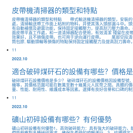
皮帶機清掃器的類型和特點
皮帶機清掃器的類型和特點 帶式輸送機清掃器的類型，安裝的
處，清掃輸送帶工作面上粘附的物料，并使其落入頭部漏斗中。頭
有自動補償及避震功能，保持固定接觸壓力，提高刮刀壓力壽命
面皮帶平直工作處，和一道清掃器配合使用，有效清潔 殘留在皮
效果好，且不損傷皮帶。也可用于逆向運行皮帶。 尾部空段清
筒包膠, 驅動頭輪等損傷的特點保持固定接觸壓力及提高刮刀壽命，并
11
2022.10
適合破碎煤矸石的設備有哪些？價格是
破碎煤矸石設備價格是多少？ 破碎煤矸石的設備價格因設備型號
機等，其價格范圍可能在數萬至數十幾萬元人民幣之間。具體的價
量、性能、耐用性、維護成本等因素。選擇有良好信譽和口碑的制
11
2022.10
礦山初碎設備有哪些？有何優勢
礦山初碎設備有何優勢1、高效破碎能力：具有強大的破碎能力，
們能夠應對多種破碎需求，確保生產線的順暢運行。3、結構穩定