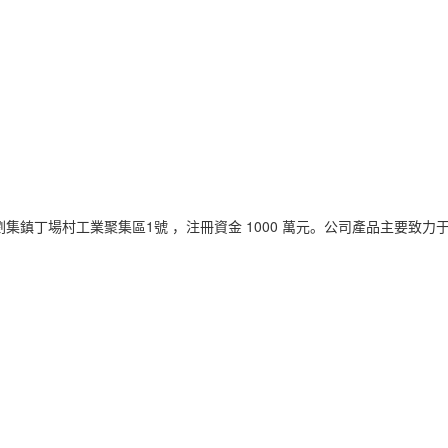
區劉集鎮丁場村工業聚集區1號 ，注冊資金 1000 萬元。公司產品主要