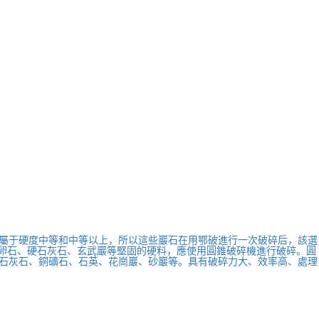
屬于硬度中等和中等以上，所以這些巖石在用鄂破進行一次破碎后，該選
河卵石、硬石灰石、玄武巖等堅固的硬料，應使用圓錐破碎機進行破碎。圓
石灰石、銅礦石、石英、花崗巖、砂巖等。具有破碎力大、效率高、處理