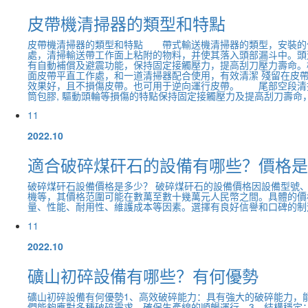
皮帶機清掃器的類型和特點
皮帶機清掃器的類型和特點 帶式輸送機清掃器的類型，安裝的
處，清掃輸送帶工作面上粘附的物料，并使其落入頭部漏斗中。頭
有自動補償及避震功能，保持固定接觸壓力，提高刮刀壓力壽命
面皮帶平直工作處，和一道清掃器配合使用，有效清潔 殘留在皮
效果好，且不損傷皮帶。也可用于逆向運行皮帶。 尾部空段清
筒包膠, 驅動頭輪等損傷的特點保持固定接觸壓力及提高刮刀壽命，并
11
2022.10
適合破碎煤矸石的設備有哪些？價格是
破碎煤矸石設備價格是多少？ 破碎煤矸石的設備價格因設備型號
機等，其價格范圍可能在數萬至數十幾萬元人民幣之間。具體的價
量、性能、耐用性、維護成本等因素。選擇有良好信譽和口碑的制
11
2022.10
礦山初碎設備有哪些？有何優勢
礦山初碎設備有何優勢1、高效破碎能力：具有強大的破碎能力，
們能夠應對多種破碎需求，確保生產線的順暢運行。3、結構穩定