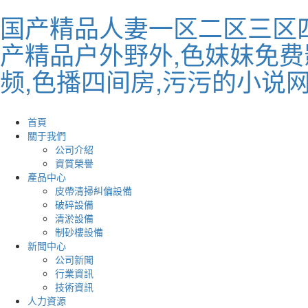
国产精品人妻一区二区三区四
产精品户外野外,色妺妺免费
频,色播四间房,污污的小说
首頁
關于我們
公司介紹
資質榮譽
產品中心
皮帶清掃糾偏設備
破碎設備
清淤設備
制砂樓設備
新聞中心
公司新聞
行業資訊
技術資訊
人力資源