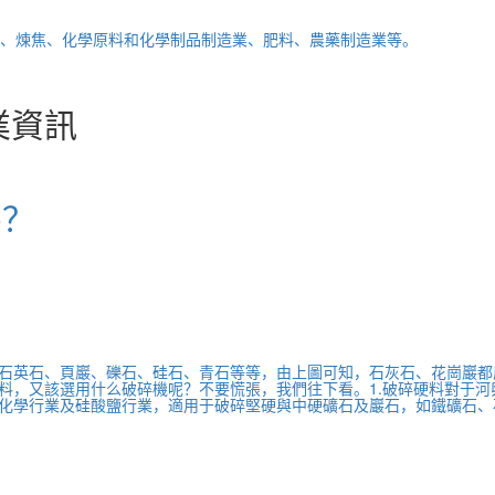
、煉焦、化學原料和化學制品制造業、肥料、農藥制造業等。
業資訊
嗎？
石英石、頁巖、礫石、硅石、青石等等，由上圖可知，石灰石、花崗巖都
料，又該選用什么破碎機呢？不要慌張，我們往下看。1.破碎硬料對于
化學行業及硅酸鹽行業，適用于破碎堅硬與中硬礦石及巖石，如鐵礦石、