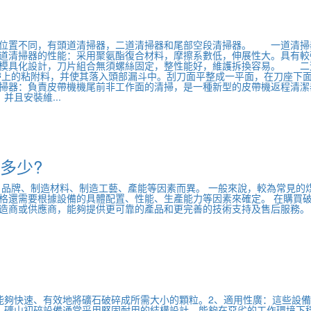
位置不同，有頭道清掃器，二道清掃器和尾部空段清掃器。 一道清掃
道清掃器的性能：采用聚氨酯復合材料，摩擦系數低，伸展性大。具有較
。模具化設計，刀片組合無須螺絲固定，整性能好，維護拆換容易。 二
帶上的粘附料，并使其落入頭部漏斗中。刮刀面平整成一平面，在刀座下
掃器：負責皮帶機機尾前非工作面的清掃，是一種新型的皮帶機返程清潔
且安裝維...
多少?
、品牌、制造材料、制造工藝、產能等因素而異。 一般來說，較為常見的
格還需要根據設備的具體配置、性能、生產能力等因素來確定。 在購買
造商或供應商，能夠提供更可靠的產品和更完善的技術支持及售后服務。
能夠快速、有效地將礦石破碎成所需大小的顆粒。2、適用性廣：這些設
：礦山初碎設備通常采用堅固耐用的結構設計，能夠在惡劣的工作環境下