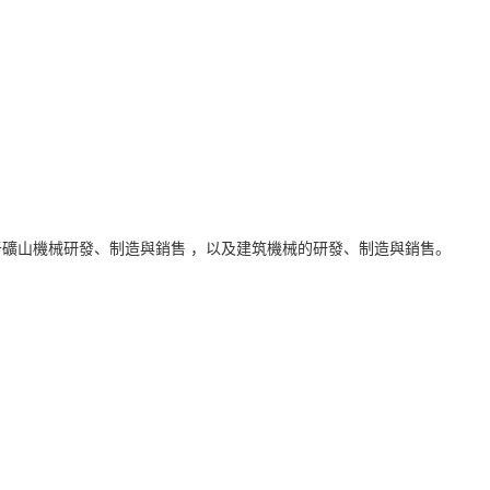
致力于礦山機械研發、制造與銷售 ，以及建筑機械的研發、制造與銷售。