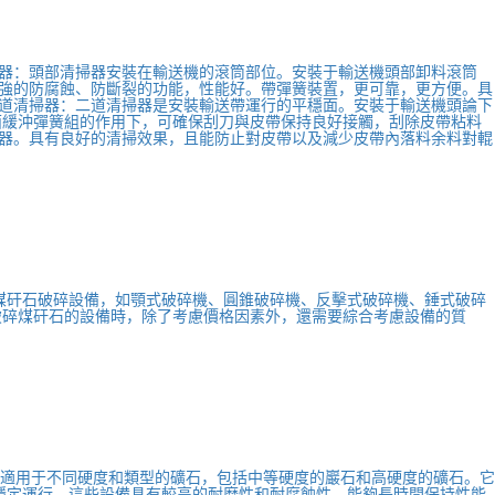
器：頭部清掃器安裝在輸送機的滾筒部位。安裝于輸送機頭部卸料滾筒
強的防腐蝕、防斷裂的功能，性能好。帶彈簧裝置，更可靠，更方便。具
道清掃器：二道清掃器是安裝輸送帶運行的平穩面。安裝于輸送機頭論下
面緩沖彈簧組的作用下，可確保刮刀與皮帶保持良好接觸，刮除皮帶粘料
器。具有良好的清掃效果，且能防止對皮帶以及減少皮帶內落料余料對輥
煤矸石破碎設備，如顎式破碎機、圓錐破碎機、反擊式破碎機、錘式破碎
破碎煤矸石的設備時，除了考慮價格因素外，還需要綜合考慮設備的質
備適用于不同硬度和類型的礦石，包括中等硬度的巖石和高硬度的礦石。它
穩定運行。這些設備具有較高的耐磨性和耐腐蝕性，能夠長時間保持性能