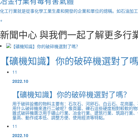
冶金行業有毒有害氣體
化工行業就是從事化學工業生產和開發的企業和單位的總稱。如石油加工
+
新聞中心
與我們一起了解更多行
【礦機知識】你的破碎機選對了
11
2022.10
【礦機知識】你的破碎機選對了嗎？
用于破碎設備的物料主要有：石灰石、河卵石、白云石、花崗巖、
用什么破碎機來進行二破呢？像頁巖、礫石這些硬度相對較軟的物
錐式破碎機廣泛用于礦山行業、冶金行業、建筑行業、筑路行業、
量高、動作成本低、調整方便、使用經濟等特點。
11
2022.10