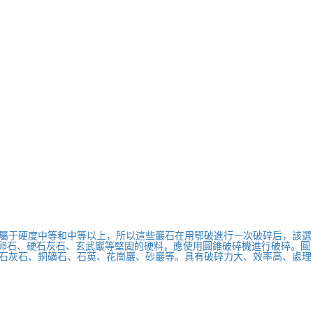
屬于硬度中等和中等以上，所以這些巖石在用鄂破進行一次破碎后，該選
河卵石、硬石灰石、玄武巖等堅固的硬料，應使用圓錐破碎機進行破碎。圓
石灰石、銅礦石、石英、花崗巖、砂巖等。具有破碎力大、效率高、處理