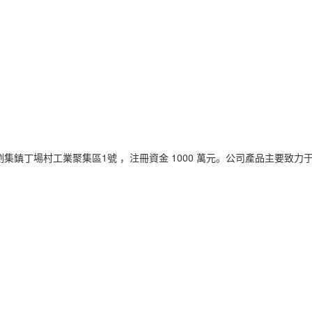
區劉集鎮丁場村工業聚集區1號 ，注冊資金 1000 萬元。公司產品主要